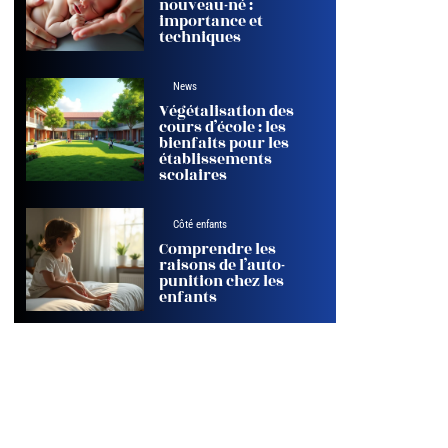
nouveau-né :
importance et
techniques
News
Végétalisation des
cours d’école : les
bienfaits pour les
établissements
scolaires
Côté enfants
Comprendre les
raisons de l’auto-
punition chez les
enfants