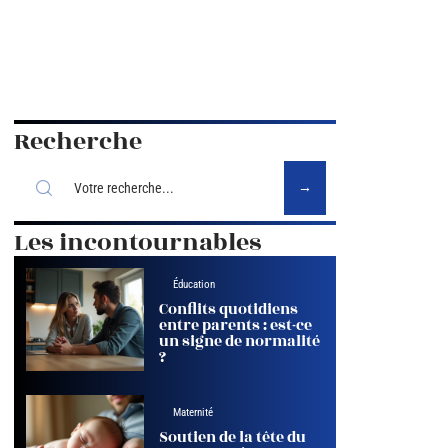
Recherche
Les incontournables
Éducation
Conflits quotidiens
entre parents : est-ce
un signe de normalité
?
Maternité
Soutien de la tête du