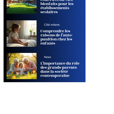
bienfaits pour les
établissements
scolaires
Côté enfants
Comprendre les
raisons de l’auto-
punition chez les
enfants
News
L’importance du rôle
des grands-parents
dans la société
contemporaine