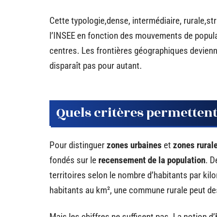
Cette typologie,dense, intermédiaire, rurale,st
l’INSEE en fonction des mouvements de populatio
centres. Les frontières géographiques devienne
disparaît pas pour autant.
Quels critères permettent
Pour distinguer
zones urbaines
et
zones rural
fondés sur le
recensement de la population
. D
territoires selon le nombre d’habitants par k
habitants au km², une commune rurale peut de
Mais les chiffres ne suffisent pas. La notion d’