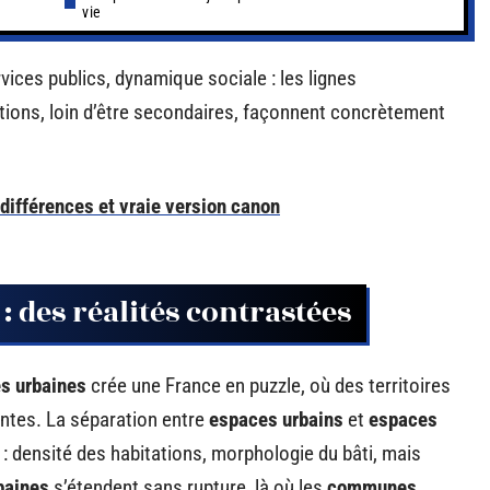
vie
vices publics, dynamique sociale : les lignes
ctions, loin d’être secondaires, façonnent concrètement
 différences et vraie version canon
: des réalités contrastées
es urbaines
crée une France en puzzle, où des territoires
entes. La séparation entre
espaces urbains
et
espaces
: densité des habitations, morphologie du bâti, mais
baines
s’étendent sans rupture, là où les
communes