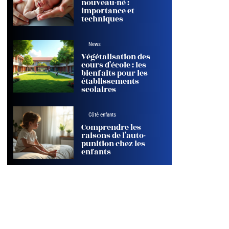
nouveau-né :
importance et
techniques
News
Végétalisation des
cours d’école : les
bienfaits pour les
établissements
scolaires
Côté enfants
Comprendre les
raisons de l’auto-
punition chez les
enfants