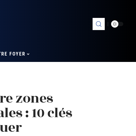
TRE FOYER
re zones
les : 10 clés
guer