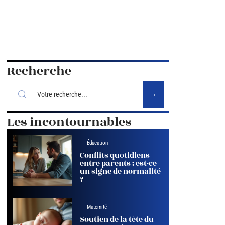
Recherche
Les incontournables
Éducation
Conflits quotidiens
entre parents : est-ce
un signe de normalité
?
Maternité
Soutien de la tête du