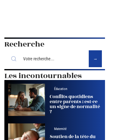
Recherche
Les incontournables
Éducation
Conflits quotidiens
entre parents : est-ce
un signe de normalité
?
Maternité
Soutien de la tête du