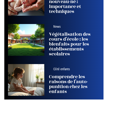
nouveau-né :
importance et
techniques
News
Végétalisation des
cours d’école : les
bienfaits pour les
établissements
scolaires
Côté enfants
Comprendre les
raisons de l’auto-
punition chez les
enfants